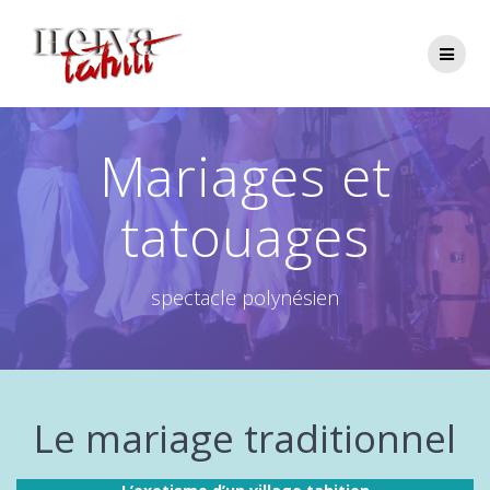
Passer
au
contenu
Mariages et
tatouages
spectacle polynésien
Le mariage traditionnel